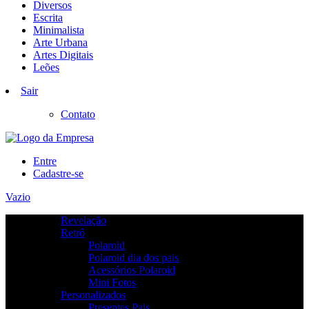
Diversos
Escrita
Minimalista
Arte Urbana
Artes Digitais
Leões
Sair
Contato
Entre
Cadastre-se
Vazio
Revelação
Retrô
Polaroid
Polaroid dia dos pais
Acessórios Polaroid
Mini Fotos
Personalizados
Presentes Pais