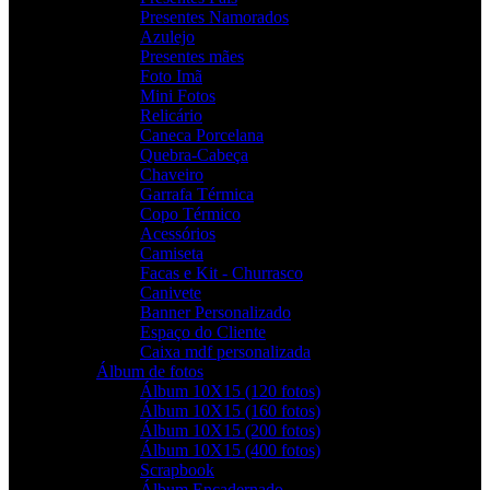
Presentes Namorados
Azulejo
Presentes mães
Foto Imã
Mini Fotos
Relicário
Caneca Porcelana
Quebra-Cabeça
Chaveiro
Garrafa Térmica
Copo Térmico
Acessórios
Camiseta
Facas e Kit - Churrasco
Canivete
Banner Personalizado
Espaço do Cliente
Caixa mdf personalizada
Álbum de fotos
Álbum 10X15 (120 fotos)
Álbum 10X15 (160 fotos)
Álbum 10X15 (200 fotos)
Álbum 10X15 (400 fotos)
Scrapbook
Álbum Encadernado