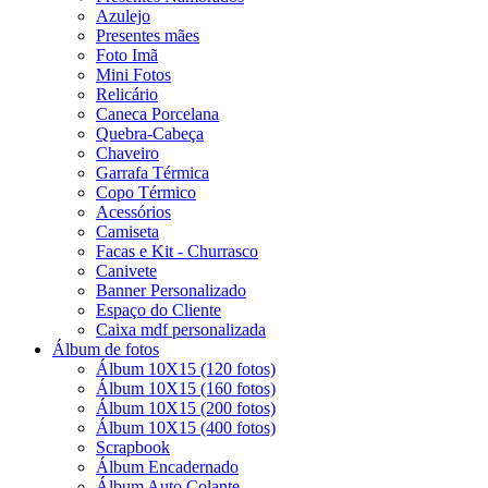
Azulejo
Presentes mães
Foto Imã
Mini Fotos
Relicário
Caneca Porcelana
Quebra-Cabeça
Chaveiro
Garrafa Térmica
Copo Térmico
Acessórios
Camiseta
Facas e Kit - Churrasco
Canivete
Banner Personalizado
Espaço do Cliente
Caixa mdf personalizada
Álbum de fotos
Álbum 10X15 (120 fotos)
Álbum 10X15 (160 fotos)
Álbum 10X15 (200 fotos)
Álbum 10X15 (400 fotos)
Scrapbook
Álbum Encadernado
Álbum Auto Colante