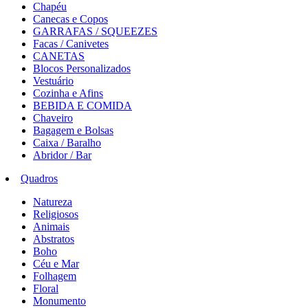
Chapéu
Canecas e Copos
GARRAFAS / SQUEEZES
Facas / Canivetes
CANETAS
Blocos Personalizados
Vestuário
Cozinha e Afins
BEBIDA E COMIDA
Chaveiro
Bagagem e Bolsas
Caixa / Baralho
Abridor / Bar
Quadros
Natureza
Religiosos
Animais
Abstratos
Boho
Céu e Mar
Folhagem
Floral
Monumento