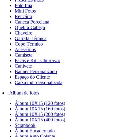
Foto Imã
Mini Fotos
Relicário
Caneca Porcelana
Quebra-Cabeça
Chaveiro
Garrafa Térmica
Copo Térmico
Acessórios
Camiseta
Facas e Kit - Churrasco
Canivete
Banner Personalizado
Espaço do Cliente
Caixa mdf personalizada
Álbum de fotos
Álbum 10X15 (120 fotos)
Álbum 10X15 (160 fotos)
Álbum 10X15 (200 fotos)
Álbum 10X15 (400 fotos)
Scrapbook
Álbum Encadernado
Álbum Auto Colante