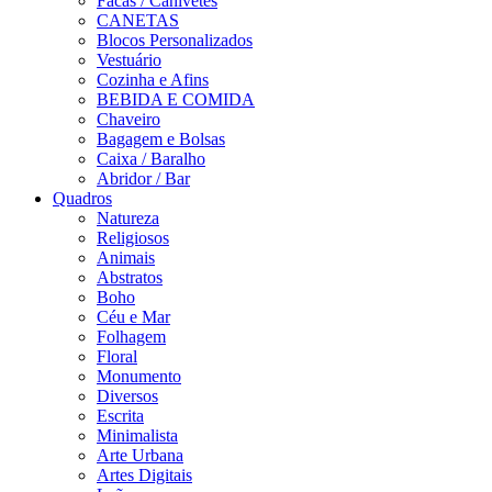
Facas / Canivetes
CANETAS
Blocos Personalizados
Vestuário
Cozinha e Afins
BEBIDA E COMIDA
Chaveiro
Bagagem e Bolsas
Caixa / Baralho
Abridor / Bar
Quadros
Natureza
Religiosos
Animais
Abstratos
Boho
Céu e Mar
Folhagem
Floral
Monumento
Diversos
Escrita
Minimalista
Arte Urbana
Artes Digitais