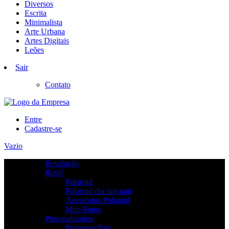
Diversos
Escrita
Minimalista
Arte Urbana
Artes Digitais
Leões
Sair
Contato
Entre
Cadastre-se
Vazio
Revelação
Retrô
Polaroid
Polaroid dia dos pais
Acessórios Polaroid
Mini Fotos
Personalizados
Presentes Pais