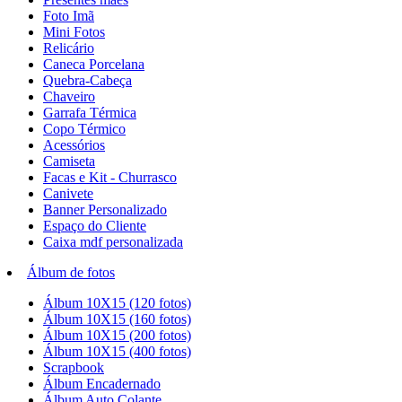
Foto Imã
Mini Fotos
Relicário
Caneca Porcelana
Quebra-Cabeça
Chaveiro
Garrafa Térmica
Copo Térmico
Acessórios
Camiseta
Facas e Kit - Churrasco
Canivete
Banner Personalizado
Espaço do Cliente
Caixa mdf personalizada
Álbum de fotos
Álbum 10X15 (120 fotos)
Álbum 10X15 (160 fotos)
Álbum 10X15 (200 fotos)
Álbum 10X15 (400 fotos)
Scrapbook
Álbum Encadernado
Álbum Auto Colante