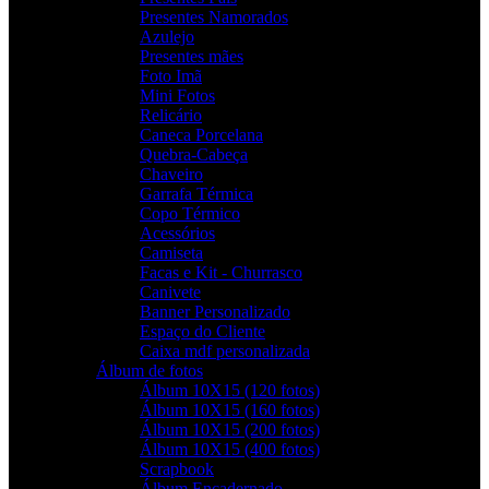
Presentes Namorados
Azulejo
Presentes mães
Foto Imã
Mini Fotos
Relicário
Caneca Porcelana
Quebra-Cabeça
Chaveiro
Garrafa Térmica
Copo Térmico
Acessórios
Camiseta
Facas e Kit - Churrasco
Canivete
Banner Personalizado
Espaço do Cliente
Caixa mdf personalizada
Álbum de fotos
Álbum 10X15 (120 fotos)
Álbum 10X15 (160 fotos)
Álbum 10X15 (200 fotos)
Álbum 10X15 (400 fotos)
Scrapbook
Álbum Encadernado