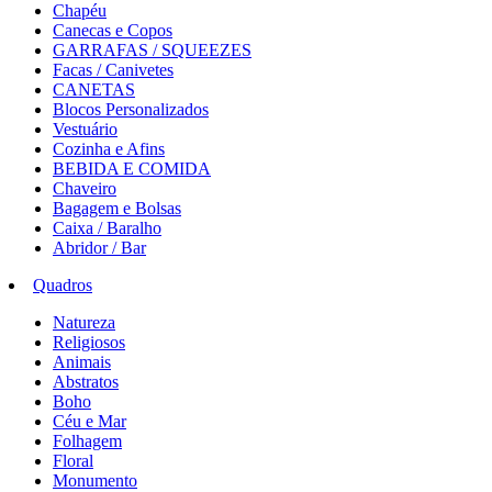
Chapéu
Canecas e Copos
GARRAFAS / SQUEEZES
Facas / Canivetes
CANETAS
Blocos Personalizados
Vestuário
Cozinha e Afins
BEBIDA E COMIDA
Chaveiro
Bagagem e Bolsas
Caixa / Baralho
Abridor / Bar
Quadros
Natureza
Religiosos
Animais
Abstratos
Boho
Céu e Mar
Folhagem
Floral
Monumento