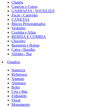
Chapéu
Canecas e Copos
GARRAFAS / SQUEEZES
Facas / Canivetes
CANETAS
Blocos Personalizados
Vestuário
Cozinha e Afins
BEBIDA E COMIDA
Chaveiro
Bagagem e Bolsas
Caixa / Baralho
Abridor / Bar
Quadros
Natureza
Religiosos
Animais
Abstratos
Boho
Céu e Mar
Folhagem
Floral
Monumento