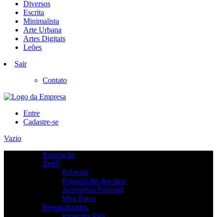
Diversos
Escrita
Minimalista
Arte Urbana
Artes Digitais
Leões
Sair
Contato
Entre
Cadastre-se
Vazio
Revelação
Retrô
Polaroid
Polaroid dia dos pais
Acessórios Polaroid
Mini Fotos
Personalizados
Presentes Pais