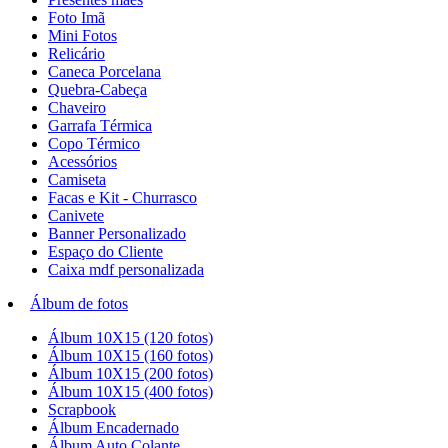
Foto Imã
Mini Fotos
Relicário
Caneca Porcelana
Quebra-Cabeça
Chaveiro
Garrafa Térmica
Copo Térmico
Acessórios
Camiseta
Facas e Kit - Churrasco
Canivete
Banner Personalizado
Espaço do Cliente
Caixa mdf personalizada
Álbum de fotos
Álbum 10X15 (120 fotos)
Álbum 10X15 (160 fotos)
Álbum 10X15 (200 fotos)
Álbum 10X15 (400 fotos)
Scrapbook
Álbum Encadernado
Álbum Auto Colante