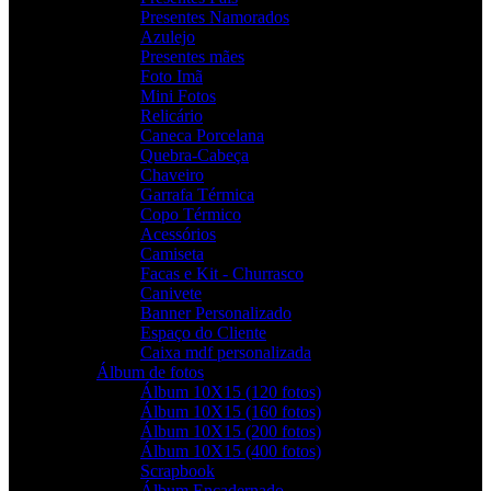
Presentes Namorados
Azulejo
Presentes mães
Foto Imã
Mini Fotos
Relicário
Caneca Porcelana
Quebra-Cabeça
Chaveiro
Garrafa Térmica
Copo Térmico
Acessórios
Camiseta
Facas e Kit - Churrasco
Canivete
Banner Personalizado
Espaço do Cliente
Caixa mdf personalizada
Álbum de fotos
Álbum 10X15 (120 fotos)
Álbum 10X15 (160 fotos)
Álbum 10X15 (200 fotos)
Álbum 10X15 (400 fotos)
Scrapbook
Álbum Encadernado