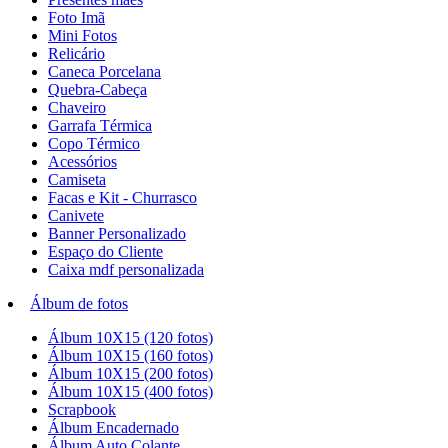
Foto Imã
Mini Fotos
Relicário
Caneca Porcelana
Quebra-Cabeça
Chaveiro
Garrafa Térmica
Copo Térmico
Acessórios
Camiseta
Facas e Kit - Churrasco
Canivete
Banner Personalizado
Espaço do Cliente
Caixa mdf personalizada
Álbum de fotos
Álbum 10X15 (120 fotos)
Álbum 10X15 (160 fotos)
Álbum 10X15 (200 fotos)
Álbum 10X15 (400 fotos)
Scrapbook
Álbum Encadernado
Álbum Auto Colante