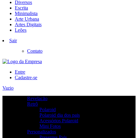
Diversos
Escrita
Minimalista
Arte Urbana
Artes Digitais
Leões
Sair
Contato
Entre
Cadastre-se
Vazio
Revelação
Retrô
Polaroid
Polaroid dia dos pais
Acessórios Polaroid
Mini Fotos
Personalizados
Presentes Pais