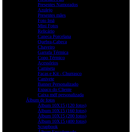
Presentes Namorados
Azulejo
Presentes mães
Foto Imã
Mini Fotos
Relicário
Caneca Porcelana
Quebra-Cabeça
Chaveiro
Garrafa Térmica
Copo Térmico
Acessórios
Camiseta
Facas e Kit - Churrasco
Canivete
Banner Personalizado
Espaço do Cliente
Caixa mdf personalizada
Álbum de fotos
Álbum 10X15 (120 fotos)
Álbum 10X15 (160 fotos)
Álbum 10X15 (200 fotos)
Álbum 10X15 (400 fotos)
Scrapbook
Álbum Encadernado