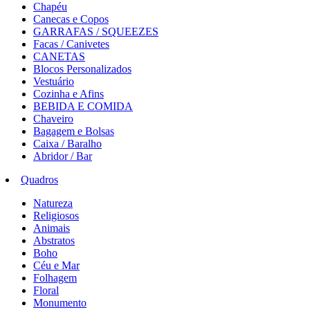
Chapéu
Canecas e Copos
GARRAFAS / SQUEEZES
Facas / Canivetes
CANETAS
Blocos Personalizados
Vestuário
Cozinha e Afins
BEBIDA E COMIDA
Chaveiro
Bagagem e Bolsas
Caixa / Baralho
Abridor / Bar
Quadros
Natureza
Religiosos
Animais
Abstratos
Boho
Céu e Mar
Folhagem
Floral
Monumento