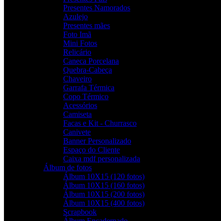
Presentes Namorados
Azulejo
Presentes mães
Foto Imã
Mini Fotos
Relicário
Caneca Porcelana
Quebra-Cabeça
Chaveiro
Garrafa Térmica
Copo Térmico
Acessórios
Camiseta
Facas e Kit - Churrasco
Canivete
Banner Personalizado
Espaço do Cliente
Caixa mdf personalizada
Álbum de fotos
Álbum 10X15 (120 fotos)
Álbum 10X15 (160 fotos)
Álbum 10X15 (200 fotos)
Álbum 10X15 (400 fotos)
Scrapbook
Álbum Encadernado