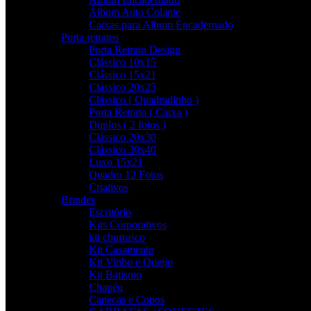
Álbum Auto Colante
Caixas para Album Encadernado
Porta retratos
Porta Retrato Design
Clássico 10x15
Clássico 15x21
Clássico 20x25
Clássico ( Quadradinho )
Porta Retrato ( Caixa )
Duplos ( 2 fotos )
Clássico 20x30
Clássico 30x40
Luxo 15x21
Quadro 12 Fotos
Criativos
Brindes
Escritório
Kits Corporativos
kit churrasco
Kit Casamento
Kit Vinho e Queijo
Kit Batismo
Chapéu
Canecas e Copos