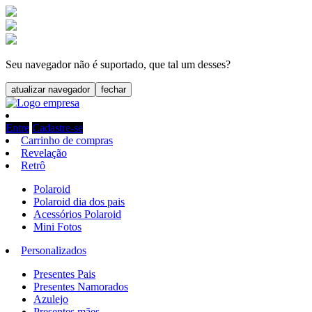
Seu navegador não é suportado, que tal um desses?
atualizar navegador
fechar
Entre
Cadastre-se
Carrinho de compras
Revelação
Retrô
Polaroid
Polaroid dia dos pais
Acessórios Polaroid
Mini Fotos
Personalizados
Presentes Pais
Presentes Namorados
Azulejo
Presentes mães