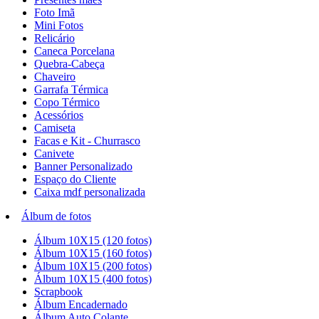
Foto Imã
Mini Fotos
Relicário
Caneca Porcelana
Quebra-Cabeça
Chaveiro
Garrafa Térmica
Copo Térmico
Acessórios
Camiseta
Facas e Kit - Churrasco
Canivete
Banner Personalizado
Espaço do Cliente
Caixa mdf personalizada
Álbum de fotos
Álbum 10X15 (120 fotos)
Álbum 10X15 (160 fotos)
Álbum 10X15 (200 fotos)
Álbum 10X15 (400 fotos)
Scrapbook
Álbum Encadernado
Álbum Auto Colante