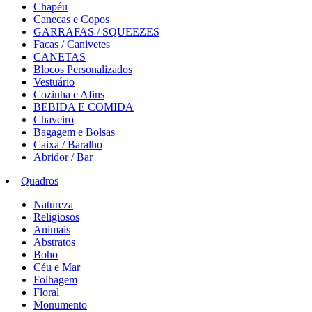
Chapéu
Canecas e Copos
GARRAFAS / SQUEEZES
Facas / Canivetes
CANETAS
Blocos Personalizados
Vestuário
Cozinha e Afins
BEBIDA E COMIDA
Chaveiro
Bagagem e Bolsas
Caixa / Baralho
Abridor / Bar
Quadros
Natureza
Religiosos
Animais
Abstratos
Boho
Céu e Mar
Folhagem
Floral
Monumento