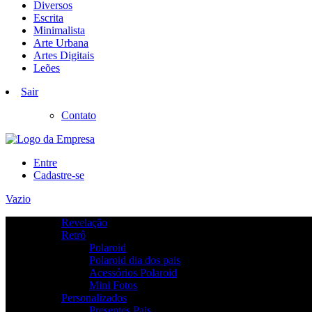
Diversos
Escrita
Minimalista
Arte Urbana
Artes Digitais
Leões
Sair
Contato
Entre
Cadastre-se
Vazio
Revelação
Retrô
Polaroid
Polaroid dia dos pais
Acessórios Polaroid
Mini Fotos
Personalizados
Presentes Pais