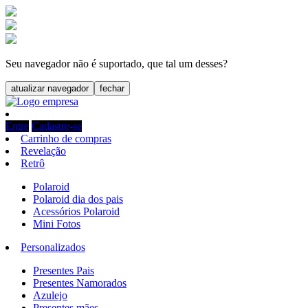
Seu navegador não é suportado, que tal um desses?
atualizar navegador
fechar
Entre
Cadastre-se
Carrinho de compras
Revelação
Retrô
Polaroid
Polaroid dia dos pais
Acessórios Polaroid
Mini Fotos
Personalizados
Presentes Pais
Presentes Namorados
Azulejo
Presentes mães