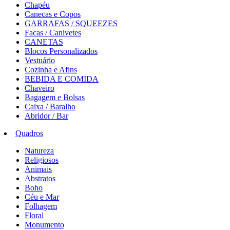
Chapéu
Canecas e Copos
GARRAFAS / SQUEEZES
Facas / Canivetes
CANETAS
Blocos Personalizados
Vestuário
Cozinha e Afins
BEBIDA E COMIDA
Chaveiro
Bagagem e Bolsas
Caixa / Baralho
Abridor / Bar
Quadros
Natureza
Religiosos
Animais
Abstratos
Boho
Céu e Mar
Folhagem
Floral
Monumento