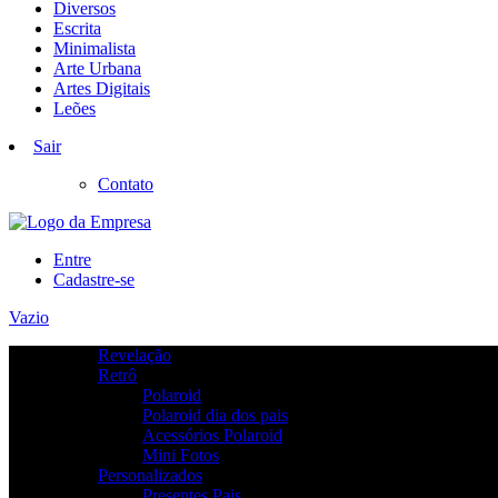
Diversos
Escrita
Minimalista
Arte Urbana
Artes Digitais
Leões
Sair
Contato
Entre
Cadastre-se
Vazio
Revelação
Retrô
Polaroid
Polaroid dia dos pais
Acessórios Polaroid
Mini Fotos
Personalizados
Presentes Pais