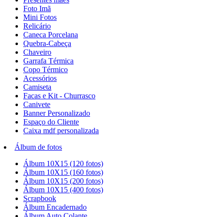
Foto Imã
Mini Fotos
Relicário
Caneca Porcelana
Quebra-Cabeça
Chaveiro
Garrafa Térmica
Copo Térmico
Acessórios
Camiseta
Facas e Kit - Churrasco
Canivete
Banner Personalizado
Espaço do Cliente
Caixa mdf personalizada
Álbum de fotos
Álbum 10X15 (120 fotos)
Álbum 10X15 (160 fotos)
Álbum 10X15 (200 fotos)
Álbum 10X15 (400 fotos)
Scrapbook
Álbum Encadernado
Álbum Auto Colante