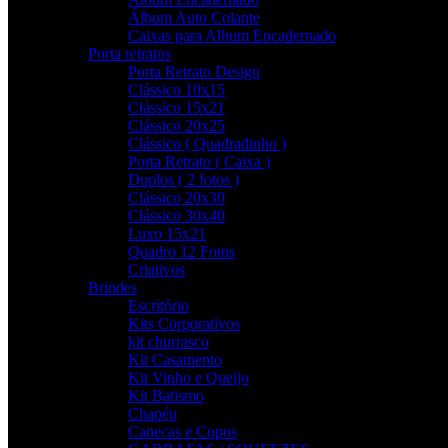
Álbum Auto Colante
Caixas para Album Encadernado
Porta retratos
Porta Retrato Design
Clássico 10x15
Clássico 15x21
Clássico 20x25
Clássico ( Quadradinho )
Porta Retrato ( Caixa )
Duplos ( 2 fotos )
Clássico 20x30
Clássico 30x40
Luxo 15x21
Quadro 12 Fotos
Criativos
Brindes
Escritório
Kits Corporativos
kit churrasco
Kit Casamento
Kit Vinho e Queijo
Kit Batismo
Chapéu
Canecas e Copos