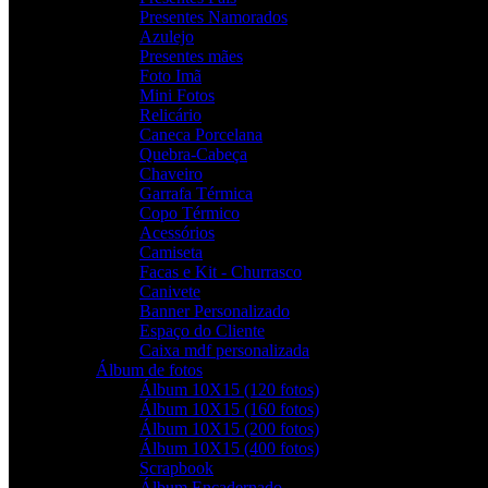
Presentes Namorados
Azulejo
Presentes mães
Foto Imã
Mini Fotos
Relicário
Caneca Porcelana
Quebra-Cabeça
Chaveiro
Garrafa Térmica
Copo Térmico
Acessórios
Camiseta
Facas e Kit - Churrasco
Canivete
Banner Personalizado
Espaço do Cliente
Caixa mdf personalizada
Álbum de fotos
Álbum 10X15 (120 fotos)
Álbum 10X15 (160 fotos)
Álbum 10X15 (200 fotos)
Álbum 10X15 (400 fotos)
Scrapbook
Álbum Encadernado